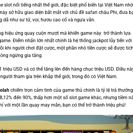
slot nổi tiếng nhất thế giới, đặc biệt phổ biến tại Việt Nam nhờ
 này sở hữu giao diện bắt mắt với chủ đề safari châu Phi, đưa b
g dã như sư tử, voi, hươu cao cổ và ngựa vằn.
ng hiệu ứng quay cuộn mượt mà khiến game này trở thành lựa
game. Điểm nhấn lớn nhất chính là hệ thống jackpot lũy tiến với
ỗi khi người chơi đặt cược, một phần nhỏ tiền cược sẽ được tíc
không ngừng gia tăng.
1 triệu USD và có thể tăng lên đến hàng chục triệu USD. Điều nà
 người tham gia trên khắp thế giới, trong đó có Việt Nam.
olah
chiếm trọn cảm tình của game thủ chính là tỷ lệ trả thưởng
8,12% đến 90%, thấp hơn một số slot game khác, nhưng tiềm n
hỉ với một lần quay may mắn, bạn có thể trở thành triệu phú!