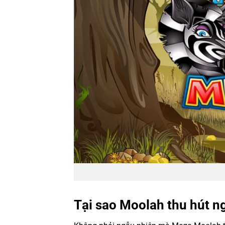
Tại sao Moolah thu hút n