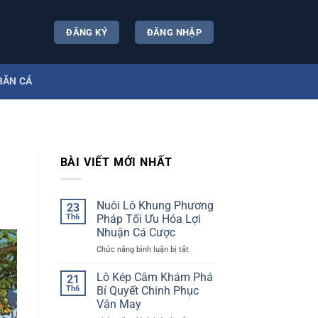
ĐĂNG KÝ
ĐĂNG NHẬP
BẮN CÁ
BÀI VIẾT MỚI NHẤT
Nuôi Lô Khung Phương
23
Th6
Pháp Tối Ưu Hóa Lợi
Nhuận Cá Cược
ở
Chức năng bình luận bị tắt
Nuôi
Lô
Lô Kép Câm Khám Phá
21
Khung
Th6
Bí Quyết Chinh Phục
Phương
Vận May
Pháp