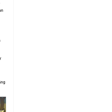
Chiến
Thắng
ạn
Từ
Chuyên
Gia
h
y
ăng