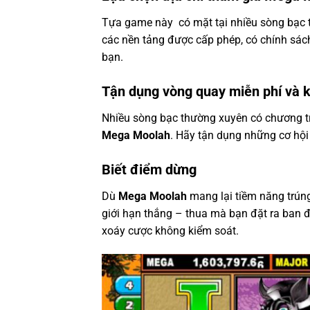
Tựa game này có mặt tại nhiều sòng bạc t
các nền tảng được cấp phép, có chính sác
bạn.
Tận dụng vòng quay miễn phí và 
Nhiều sòng bạc thường xuyên có chương tr
Mega Moolah
. Hãy tận dụng những cơ hội
Biết điểm dừng
Dù
Mega Moolah
mang lại tiềm năng trún
giới hạn thắng – thua mà bạn đặt ra ban đầ
xoáy cược không kiểm soát.