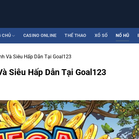
 CHỦ
CASINO ONLINE
THỂ THAO
XỔ SỐ
NỔ HŨ
nh Và Siêu Hấp Dẫn Tại Goal123
Và Siêu Hấp Dẫn Tại Goal123