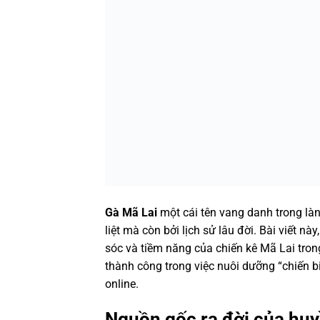
Gà Mã Lai
một cái tên vang danh trong là
liệt mà còn bởi lịch sử lâu đời. Bài viết 
sóc và tiềm năng của chiến kê Mã Lai tro
thành công trong việc nuôi dưỡng “chiến bi
online.
Nguồn gốc ra đời của huy