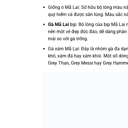
Giống ó Mã Lai: Sở hữu bộ lông màu nâ
quý hiếm và được săn lùng. Màu sắc này
Gà Mã Lai
bịp: Bộ lông của bịp Mã Lai 
nên một vẻ đẹp độc đáo, dễ dàng phân 
mái so với gà trống.
Gà xám Mã Lai: Đây là nhóm gà đa dạ
khô, xám đá hay xám khói. Một số dòng 
Grey Than, Grey Messi hay Grey Hamme