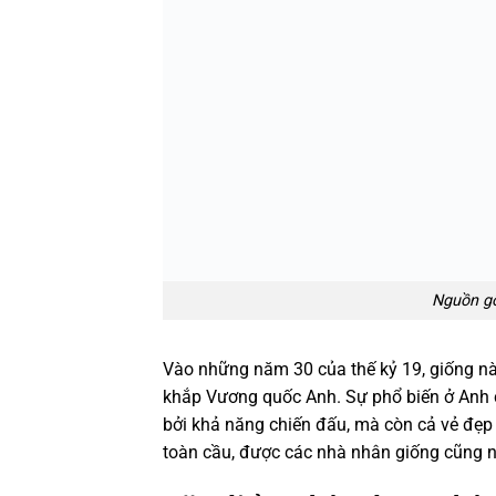
Nguồn gố
Vào những năm 30 của thế kỷ 19, giống n
khắp Vương quốc Anh. Sự phổ biến ở Anh c
bởi khả năng chiến đấu, mà còn cả vẻ đẹp
toàn cầu, được các nhà nhân giống cũng nh