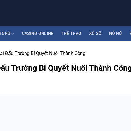
 CHỦ
CASINO ONLINE
THỂ THAO
XỔ SỐ
NỔ HŨ
ại Đấu Trường Bí Quyết Nuôi Thành Công
Đấu Trường Bí Quyết Nuôi Thành Cô