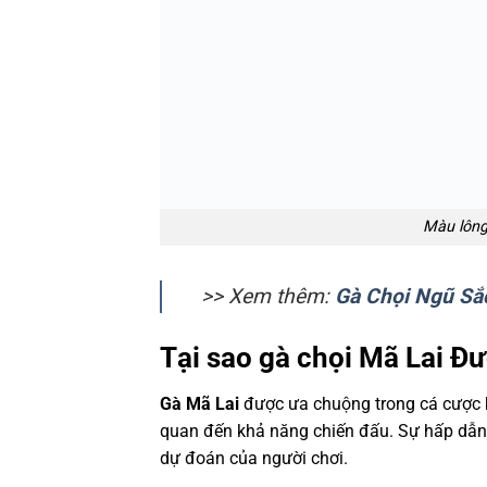
Màu lông
>> Xem thêm:
Gà Chọi Ngũ Sắ
Tại sao gà chọi Mã Lai 
Gà Mã Lai
được ưa chuộng trong cá cược kh
quan đến khả năng chiến đấu. Sự hấp dẫn n
dự đoán của người chơi.