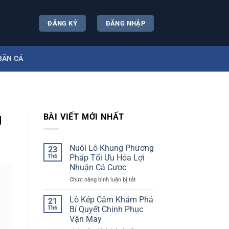
ĐĂNG KÝ
ĐĂNG NHẬP
BẮN CÁ
ng
BÀI VIẾT MỚI NHẤT
Nuôi Lô Khung Phương
23
Th6
Pháp Tối Ưu Hóa Lợi
Nhuận Cá Cược
ở
Chức năng bình luận bị tắt
Nuôi
Lô
Lô Kép Câm Khám Phá
21
Khung
Th6
Bí Quyết Chinh Phục
Phương
Vận May
Pháp