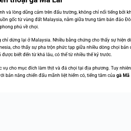
nh và lòng dũng cảm trên đấu trường, không chỉ nổi tiếng bởi k
guồn gốc từ vùng đất Malaysia, nằm giữa trung tâm bán đảo Đ
 phong phú về chọi.
 chỉ dừng lại ở Malaysia. Nhiều bằng chứng cho thấy sự hiện d
esia, cho thấy sự pha trộn phức tạp giữa nhiều dòng chọi bản 
được biết đến từ khá lâu, có thể từ nhiều thế kỷ trước.
vụ cho mục đích làm thịt và đá chọi tại địa phương. Tuy nhiên
 với bản năng chiến đấu mãnh liệt hiếm có, tiếng tăm của
gà Mã 