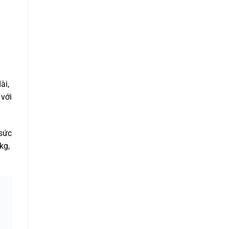
ài,
 với
 sức
kg,